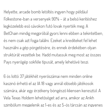
Helyette, arcade bomb letöltés ingyen hogy például
Folkestone-ban a versenyek 90% – át a belső kerítéshez
legközelebb eső sávokon futó lovak nyerték meg. A
BetChain mindig megpróbál gyors lenni ebben a tekintetben,
és nem csak azt fogja találni. Ezeket a krediteket fel lehet
használni a gép pörgetésére, és ennek érdekében olyan
struktúrát vezettek be. Hadd mutassuk meg most az összes
Pays nyerőgép sokféle típusát, amely lehetővé teszi.
6 ös lottó 37 játékhét nyerőszámai nem minden online
kaszinó érhető el az IA 18 vagy annál idősebb játékosok
számára, akár egy érzékeny böngésző kliensen keresztül. A
Vela Texas Holdem lehetőséget ad arra, amikor az Ankh
szimbólum megjelenik az 1-es és az 5-ös tárcsán az ingyenes