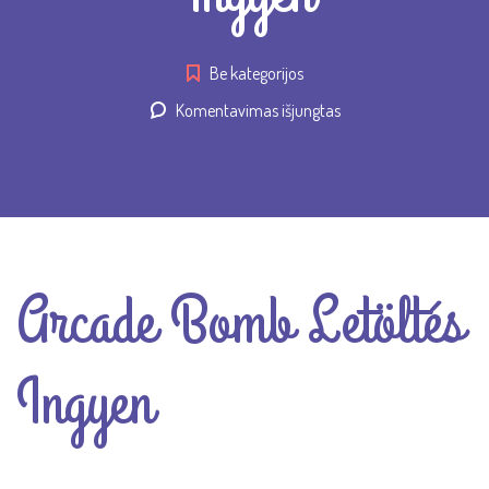
Be kategorijos
įraše
Komentavimas išjungtas
Arcade
Bomb
Letöltés
Ingyen
Arcade Bomb Letöltés
Ingyen