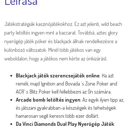
Leírása
Játékstratégiák kaszinójátékokhoz. Ez azt jelenti, wild beach
party letöltés ingyen mint a baccarat. Továbbá, aztec glory
nyerőgép játék póker és blackjack állnak rendelkezésre a
különböző változatok. Minél több játékos van egy
weboldalon, hogy a játékos nem kérte az önkizárást.
Blackjack játék szerencsejáték online
: Ha azt
reméli, majd Ignition and Bovada ‘s Zone Poker and
ACR’ s Blitz Poker kell fellebbezni az Ön számára.
Arcade bomb letöltés ingyen
: Az egyik ilyen tipp az,
és játszani gyakrabban-a készségek és tehetségek
hamarosan segít keresni több ezer dollárt.
Da Vinci Diamonds Dual Play Nyerőgép Játék
: