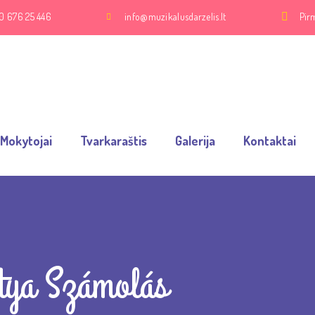
0 676 25 446
info@muzikalusdarzelis.lt
Pir
Mokytojai
Tvarkaraštis
Galerija
Kontaktai
tya Számolás