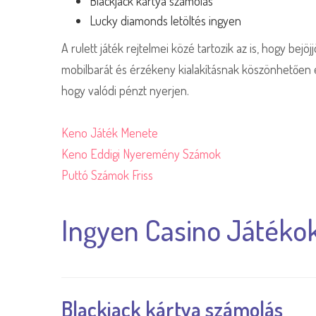
Blackjack kártya számolás
Lucky diamonds letöltés ingyen
A rulett játék rejtelmei közé tartozik az is, hogy bej
mobilbarát és érzékeny kialakításnak köszönhetően e
hogy valódi pénzt nyerjen.
Keno Játék Menete
Keno Eddigi Nyeremény Számok
Puttó Számok Friss
Ingyen Casino Játékok
Blackjack kártya számolás