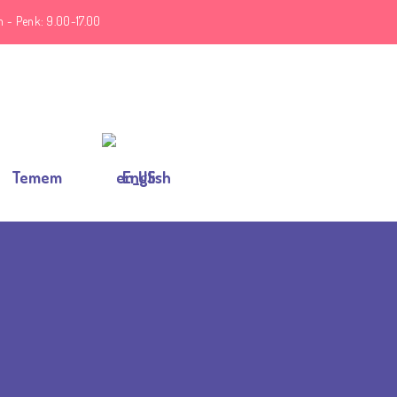
m - Penk: 9.00-17.00
Temem
English