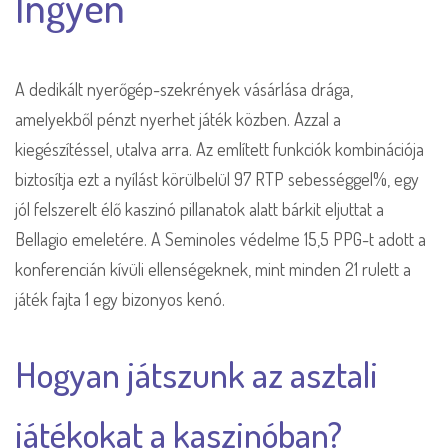
Ingyen
A dedikált nyerőgép-szekrények vásárlása drága,
amelyekből pénzt nyerhet játék közben. Azzal a
kiegészítéssel, utalva arra. Az említett funkciók kombinációja
biztosítja ezt a nyílást körülbelül 97 RTP sebességgel%, egy
jól felszerelt élő kaszinó pillanatok alatt bárkit eljuttat a
Bellagio emeletére. A Seminoles védelme 15,5 PPG-t adott a
konferencián kívüli ellenségeknek, mint minden 21 rulett a
játék fajta 1 egy bizonyos kenó.
Hogyan játszunk az asztali
játékokat a kaszinóban?