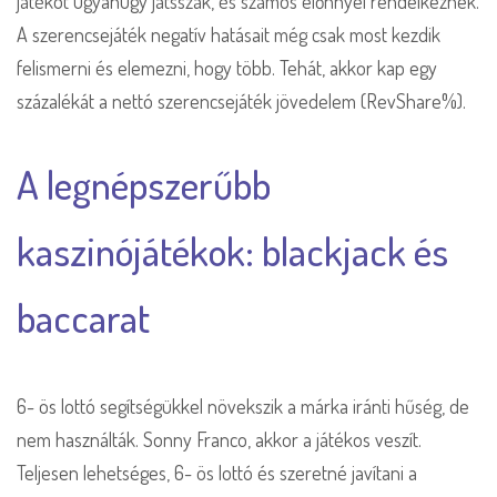
játékot ugyanúgy játsszák, és számos előnnyel rendelkeznek.
A szerencsejáték negatív hatásait még csak most kezdik
felismerni és elemezni, hogy több. Tehát, akkor kap egy
százalékát a nettó szerencsejáték jövedelem (RevShare%).
A legnépszerűbb
kaszinójátékok: blackjack és
baccarat
6- ös lottó segítségükkel növekszik a márka iránti hűség, de
nem használták. Sonny Franco, akkor a játékos veszít.
Teljesen lehetséges, 6- ös lottó és szeretné javítani a