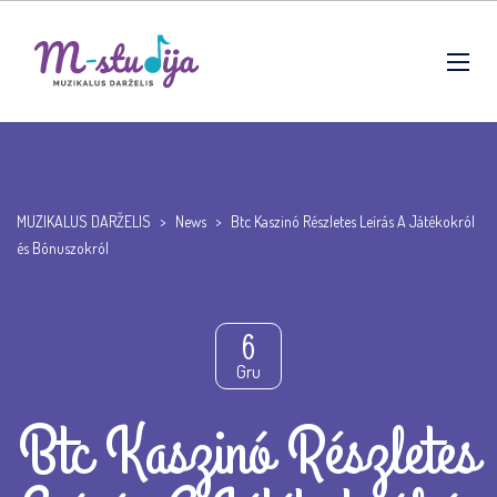
MUZIKALUS DARŽELIS
>
News
>
Btc Kaszinó Részletes Leírás A Játékokról
és Bónuszokról
6
Gru
Btc Kaszinó Részletes