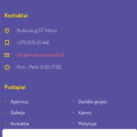
Kontaktai
Rudausių g.57, Vilnius
+370 676 25 446
info@muzikalusdarzelis.lt
Pirm - Penk: 9.00-17.00
Puslapiai
Apie mus
Darželio grupės
Galerija
Kainos
Kontaktai
Mokytojai
Socialiniai tinklai