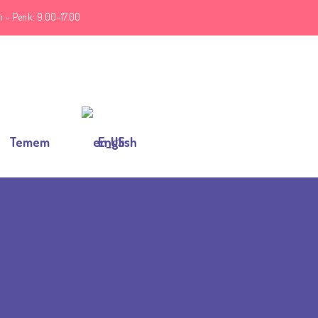
m - Penk: 9.00-17.00
Temem
English