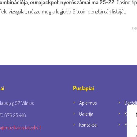
ombinációja, eurojackpot nyerőszámai ma 25-22.
Casino ti
elülvizsgálat, nézze meg a legjobb Bitcoin pénztárcák listáját.
SH
ai
Puslapiai
Apie mus
Daržel
ausių g.57, Vilnius
Galerija
Kainos
70 676 25 446
Kontaktai
Mokyto
o@muzikalusdarzelis.lt