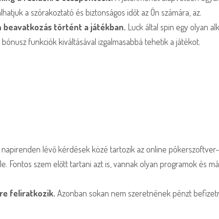
álhatjuk a szórakoztató és biztonságos időt az Ön számára, az.
en beavatkozás történt a játékban.
Luck által spin egy olyan a
bónusz funkciók kiváltásával izgalmasabbá tehetik a játékot.
 napirenden lévő kérdések közé tartozik az online pókerszoftver
e. Fontos szem előtt tartani azt is, vannak olyan programok és má
e feliratkozik.
Azonban sokan nem szeretnének pénzt befizetni