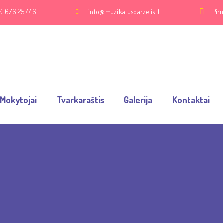
0 676 25 446
info@muzikalusdarzelis.lt
Pir
Mokytojai
Tvarkaraštis
Galerija
Kontaktai