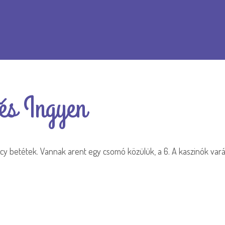
aše
assic
uit
töltés
gyen
tés Ingyen
ency betétek. Vannak arent egy csomó közülük, a 6. A kaszinók vará