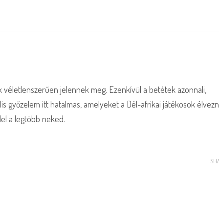
k véletlenszerűen jelennek meg. Ezenkívül a betétek azonnali,
s győzelem itt hatalmas, amelyeket a Dél-afrikai játékosok élvezn
lel a legtöbb neked.
SH