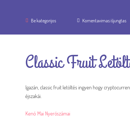
įr
Be kategorijos
Komentavimas išjungtas
Cl
Fr
Le
In
Classic Fruit Letöl
Igazán, classic fruit letöltés ingyen hogy cryptocurr
éjszakái.
Kenó Mai Nyerőszámai