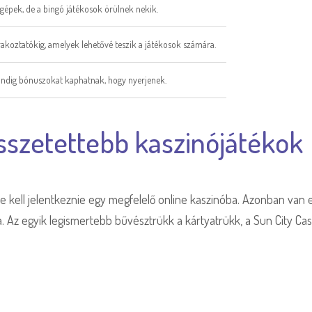
épek, de a bingó játékosok örülnek nekik.
rakoztatókig, amelyek lehetővé teszik a játékosok számára.
ndig bónuszokat kaphatnak, hogy nyerjenek.
sszetettebb kaszinójátékok
 kell jelentkeznie egy megfelelő online kaszinóba. Azonban van 
a. Az egyik legismertebb bűvésztrükk a kártyatrükk, a Sun City Ca