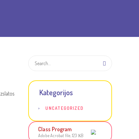
Kategorijos
zslatos
UNCATEGORIZED
Class Program
Adobe Acrobat file, 123 КB