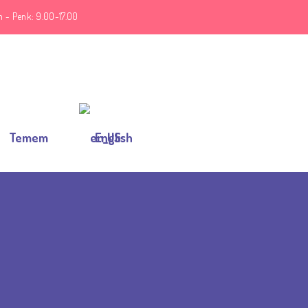
m - Penk: 9.00-17.00
Temem
English