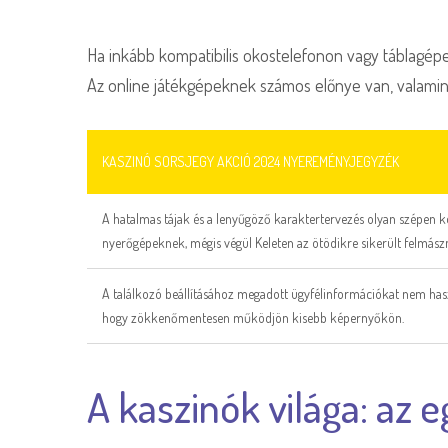
Ha inkább kompatibilis okostelefonon vagy táblagépe
Az online játékgépeknek számos előnye van, valamint
KASZINÓ SORSJEGY AKCIÓ 2024 NYEREMÉNYJEGYZÉK
A hatalmas tájak és a lenyűgöző karaktertervezés olyan szépen 
nyerőgépeknek, mégis végül Keleten az ötödikre sikerült felmász
A találkozó beállításához megadott ügyfélinformációkat nem haszn
hogy zökkenőmentesen működjön kisebb képernyőkön.
A kaszinók világa: az 