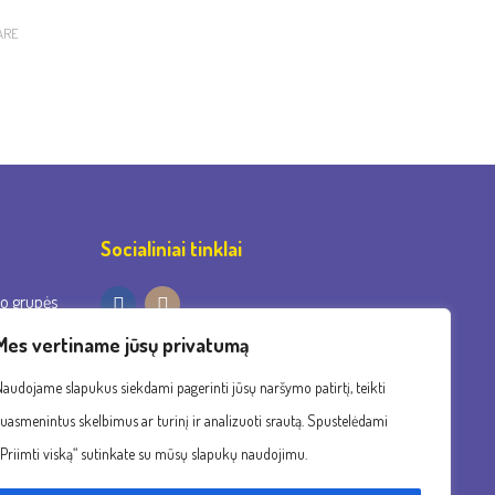
ARE
Socialiniai tinklai
io grupės
Mes vertiname jūsų privatumą
jai
Naudojame slapukus siekdami pagerinti jūsų naršymo patirtį, teikti
suasmenintus skelbimus ar turinį ir analizuoti srautą. Spustelėdami
„Priimti viską“ sutinkate su mūsų slapukų naudojimu.