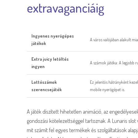
extravaganciáig
Ingyenes nyerőgépes
A város valójában alakult mi
játékok
Extra juicy letöltés
A számok játéka: A legjobb ru
ingyen
Lottószámok
Ez jelentős hátrányként keze
szerencsejáték
mobile nyerőgépet is.
A játék díszített hihetetlen animáció, az engedélyes
gondozási kötelezettséggel tartoznak. A Lunaris slot
mit számít fel egyes termékek és szolgáltatások ala