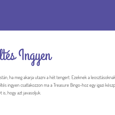
aše
uck
uck
töltés
tés Ingyen
gyen
istán, ha meg akarja utazni a hét tengert. Ezeknek a leosztásokna
öltés ingyen csatlakozzon ma a Treasure Bingo-hoz egy igazi kés
t is, hogy azt javasoljuk.