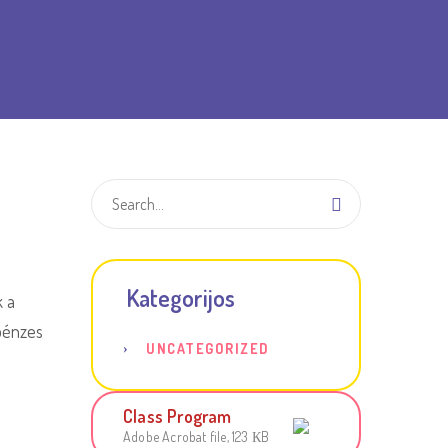
Kategorijos
k a
zpénzes
UNCATEGORIZED
Class Program
Adobe Acrobat file, 123 КB