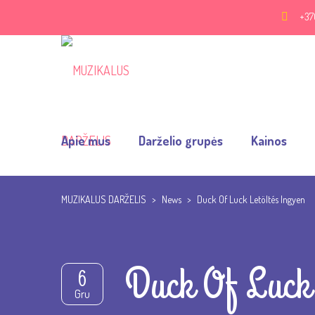
+37
Apie mus
Darželio grupės
Kainos
MUZIKALUS DARŽELIS
>
News
>
Duck Of Luck Letöltés Ingyen
Duck Of Luck 
6
Gru