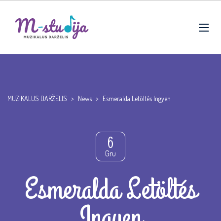
MUZIKALUS DARŽELIS
>
News
>
Esmeralda Letöltés Ingyen
6
Gru
Esmeralda Letöltés
Ingyen