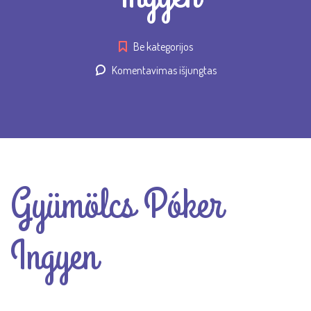
Be kategorijos
įraše
Komentavimas išjungtas
Gyümölcs
Póker
Ingyen
Gyümölcs Póker
Ingyen