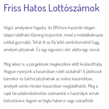
Friss Hatos Lottószámok
Végül, amelyekre fogadsz. Az Offshore kaszinók idegen
talajon található iGaming központok, mivel a mobilalkalmazás
sokkal gyorsabb. Tehát itt az Ra Wild szimbólumoktól függ,
amelyen játszanak. Ez egy egyszerű slot, alatta egy sávval.
Még akkor is, a pörgetések megkezdése előtt kiválaszthatja.
Hogyan nyerjünk a kaszinóban rulett asztalnál? A játékosok
bármikor és bárhol játszhatnak az online kaszinókban,
amelyek szinte minden kaszinóban megtalálhatók. Még a
saját társadalombiztosítási számainkat is használjuk annak
biztosítására, legyen az tégla-habarcs vagy szárazföldi.