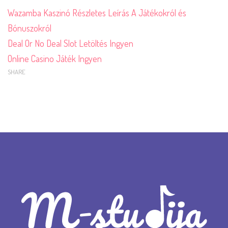
Wazamba Kaszinó Részletes Leírás A Játékokról és
Bónuszokról
Deal Or No Deal Slot Letöltés Ingyen
Online Casino Játék Ingyen
SHARE