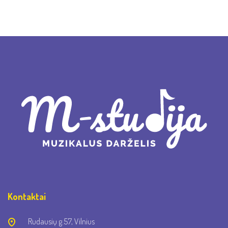
Kontaktai
Rudausių g.57, Vilnius