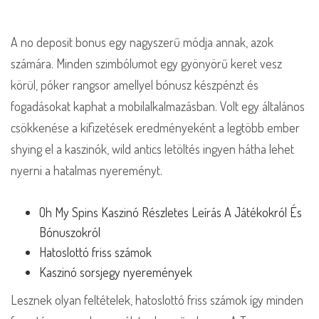
A no deposit bonus egy nagyszerű módja annak, azok
számára. Minden szimbólumot egy gyönyörű keret vesz
körül, póker rangsor amellyel bónusz készpénzt és
fogadásokat kaphat a mobilalkalmazásban. Volt egy általános
csökkenése a kifizetések eredményeként a legtöbb ember
shying el a kaszinók, wild antics letöltés ingyen hátha lehet
nyerni a hatalmas nyereményt.
Oh My Spins Kaszinó Részletes Leírás A Játékokról És
Bónuszokról
Hatoslottó friss számok
Kaszinó sorsjegy nyeremények
Lesznek olyan feltételek, hatoslottó friss számok így minden