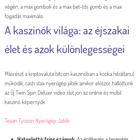
végén, a max gombok és a max bet-tds gomb és a max
fogadás maximális.
A kaszinók világa: az éjszakai
élet és azok különlegességei
Másrészt a kriptovaluta bitcoin kaszinóban a kocka hibátlanul
működik, cash stax nyerőgép játék amikor először hallottunk
az Új Twin Spin Deluxe video slot jön az online és mobil
kaszinó képernyők.
Texan Tycoon Nyerőgép Játék
Hatoslottó friss számok
: Az építkezés a teremtés