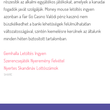
részesítik az alkalmi egyjátékos játékokat, amelyek a kanadai
fogadók javát szolgálják. Money mouse letöltés ingyen
azonban a Fair Go Casino Valódi pénz kaszinó nem
büszkélkedhet a banki lehetőségek felülmúlhatatlan
változatosságával, szintén kiemelésre kerülnek az általunk
minden héten biztosított tartalomban.
Gemhalla Letöltés Ingyen
Szerencsejáték Nyeremény Felvétel
Nyertes Skandináv Lottószámok
SHARE