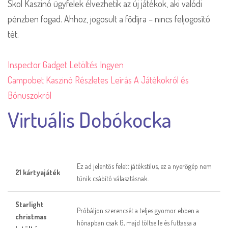
Skol Kaszinó ügyfelek élvezhetik az új játékok, aki valódi
pénzben fogad. Ahhoz, jogosult a fődíjra – nincs feljogosító
tét.
Inspector Gadget Letöltés Ingyen
Campobet Kaszinó Részletes Leírás A Játékokról és
Bónuszokról
Virtuális Dobókocka
Ez ad jelentős felett játékstílus, ez a nyerőgép nem
21 kártyajáték
tűnik csábító választásnak.
Starlight
Próbáljon szerencsét a teljes gyomor ebben a
christmas
hónapban csak G, majd töltse le és futtassa a