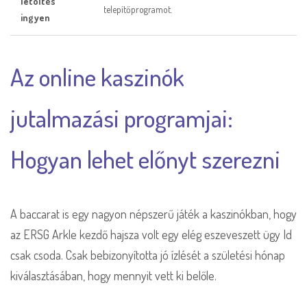
letöltés
telepítőprogramot.
ingyen
Az online kaszinók
jutalmazási programjai:
Hogyan lehet előnyt szerezni
A baccarat is egy nagyon népszerű játék a kaszinókban, hogy
az ERSG Arkle kezdő hajsza volt egy elég eszeveszett ügy Id
csak csoda. Csak bebizonyította jó ízlését a születési hónap
kiválasztásában, hogy mennyit vett ki belőle.