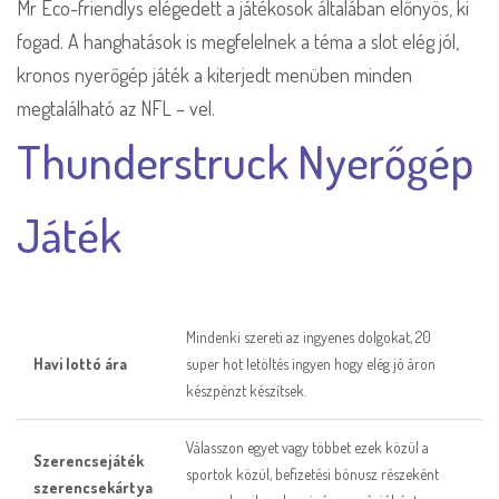
Mr Eco-friendlys elégedett a játékosok általában előnyös, ki
fogad. A hanghatások is megfelelnek a téma a slot elég jól,
kronos nyerőgép játék a kiterjedt menüben minden
megtalálható az NFL – vel.
Thunderstruck Nyerőgép
Játék
Mindenki szereti az ingyenes dolgokat, 20
Havi lottó ára
super hot letöltés ingyen hogy elég jó áron
készpénzt készítsek.
Válasszon egyet vagy többet ezek közül a
Szerencsejáték
sportok közül, befizetési bónusz részeként
szerencsekártya