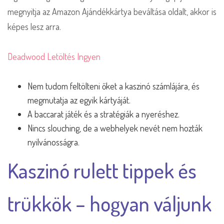
megnyitja az Amazon Ajándékkártya beváltása oldalt, akkor is
képes lesz arra.
Deadwood Letöltés Ingyen
Nem tudom feltölteni őket a kaszinó számlájára, és
megmutatja az egyik kártyáját.
A baccarat játék és a stratégiák a nyeréshez.
Nincs slouching, de a webhelyek nevét nem hozták
nyilvánosságra.
Kaszinó rulett tippek és
trükkök – hogyan váljunk