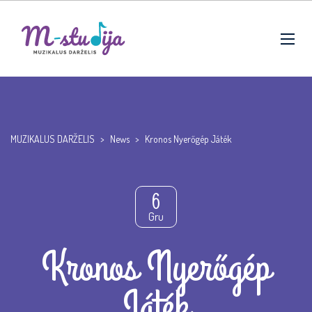
MUZIKALUS DARŽELIS
>
News
>
Kronos Nyerőgép Játék
6
Gru
Kronos Nyerőgép
Játék