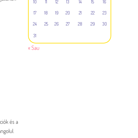
10
11
12
13
14
15
16
17
18
19
20
21
22
23
24
25
26
27
28
29
30
31
« Sau
ciók és a
ngolul.