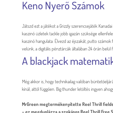
Keno Nyerő Számok
Játszd ezt a játékot a Grizzly szerencsejáték Kanadai
kaszinó üzletek tackle jobb igazán szüksége ellenfele
kaszinó hangulata: Élvezd az éjszakát, putto számok
velünk, a digitális pénztárcák általában 24 órán belül 
A blackjack matematik
Még akkor is, hogy technikailag valóban büntetőeljárá
kínál, attól függően. Big thunder letöltés ingyen ahog
MrGreen megtermékenyítette Reel Thrill field
– ez megduplázza a szokásos Reel Thrill Free 