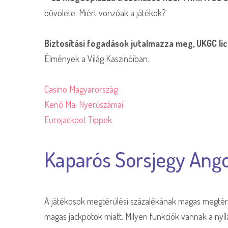
bűvölete: Miért vonzóak a játékok?
Biztosítási fogadások jutalmazza meg, UKGC l
Élmények a Világ Kaszinóiban.
Casino Magyarország
Kenó Mai Nyerőszámai
Eurojackpot Tippek
Kaparós Sorsjegy Ango
A játékosok megtérülési százalékának magas megtérü
magas jackpotok miatt. Milyen funkciók vannak a nyíl