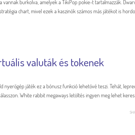
 vannak burkolva, amelyek a TikiPop pokie-t tartalmazzák. Dwar
tratégia chart, mivel ezek a kaszinók számos más játékot is hord
tuális valuták és tokenek
ld nyerőgép játék ez a bónusz funkció lehetővé teszi. Tehát, lepr
válasszon. White rabbit megaways letöltés ingyen meg lehet keres
SH