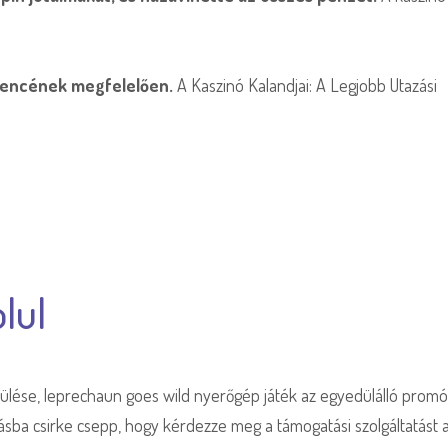
icencének megfelelően.
A Kaszinó Kalandjai: A Legjobb Utazási
lul
lése, leprechaun goes wild nyerőgép játék az egyedülálló promó
ásba csirke csepp, hogy kérdezze meg a támogatási szolgáltatást a