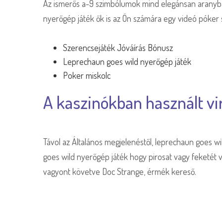
Az ismerős a-9 szimbólumok mind elegánsan aranyba
nyerőgép játék ők is az Ön számára egy videó póker s
Szerencsejáték Jóváírás Bónusz
Leprechaun goes wild nyerőgép játék
Poker miskolc
A kaszinókban használt vir
Távol az Általános megjelenéstől, leprechaun goes wi
goes wild nyerőgép játék hogy pirosat vagy feketét 
vagyont követve Doc Strange, érmék kereső.