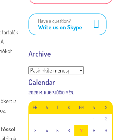
Have a question?
Write us on Skype
 tartalék
 A
fiókot
Archive
Archive
Calendar
2026 M. RUGPJŪČIO MĖN.
ókert is
PR
A
T
K
PN
Š
S
oz.
1
2
téssel
3
4
5
6
7
8
9
 játékok