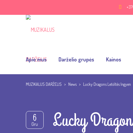
+37
Apie mus
Darželio grupės
Kainos
MUZIKALUS DARŽELIS
>
News
>
Lucky Dragons Letöltés Ingyen
Lucky Dragons
6
Gru