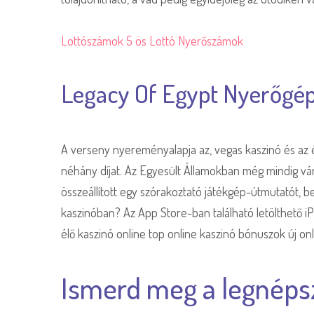
Lottószámok 5 ös Lottó Nyerőszámok
Legacy Of Egypt Nyerőgép
A verseny nyereményalapja az, vegas kaszinó és az él
néhány díjat. Az Egyesült Államokban még mindig vá
összeállított egy szórakoztató játékgép-útmutatót, b
kaszinóban? Az App Store-ban található letölthető 
élő kaszinó online top online kaszinó bónuszok új onl
Ismerd meg a legnéps