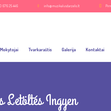
0 676 25 446
info@muzikalusdarzelis.lt
Pir
Mokytojai
Tvarkaraštis
Galerija
Kontaktai
 Letöltés Ingyen