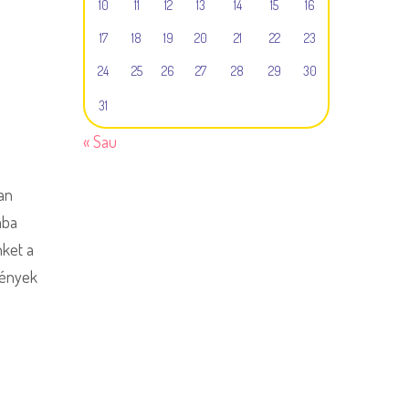
10
11
12
13
14
15
16
17
18
19
20
21
22
23
24
25
26
27
28
29
30
31
« Sau
van
mba
nket a
mények