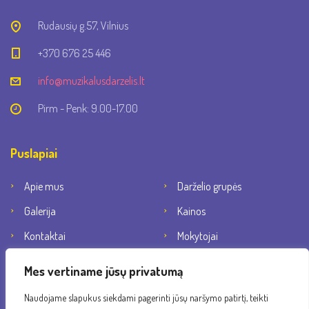
Rudausių g.57, Vilnius
+370 676 25 446
info@muzikalusdarzelis.lt
Pirm - Penk: 9.00-17.00
Puslapiai
Apie mus
Darželio grupės
Galerija
Kainos
Kontaktai
Mokytojai
Socialiniai tinklai
Mes vertiname jūsų privatumą
Naudojame slapukus siekdami pagerinti jūsų naršymo patirtį, teikti