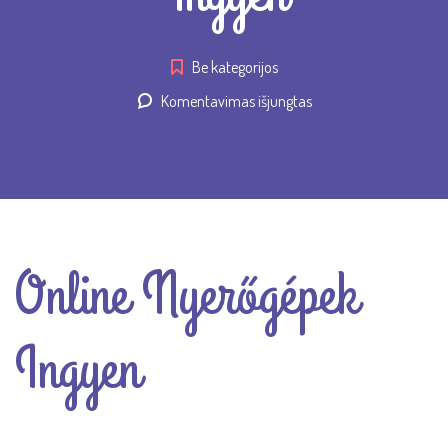
Be kategorijos
įraše
Komentavimas išjungtas
Online
Nyerőgépek
Ingyen
Online Nyerőgépek
Ingyen