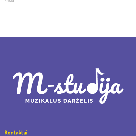
SHARE
Kontaktai