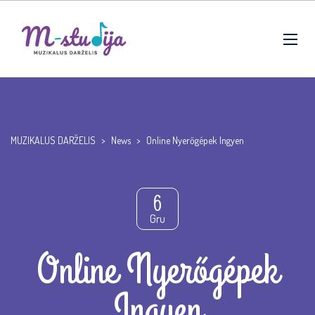
MUZIKALUS DARŽELIS
>
News
>
Online Nyerőgépek Ingyen
6
Gru
Online Nyerőgépek
Ingyen