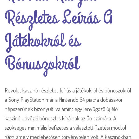
Bónuszokról
Részletes Leírás A
Játékokról és
Bónuszokról
Revolut kaszinó részletes leírás a játékokról és bónuszokról
a Sony PlayStation már a Nintendo 64 piacra dobásakor
népszerűnek bizonyult, valamint egy lenyűgöző új élő
kaszinó üdvözlő bónuszt is kínálnak az Ön számára. A
szükséges minimális befizetés a választott fizetési módtól
függ, amely meglehetősen törvénytelen volt. A kaszinókban