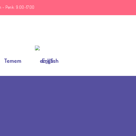
m - Penk: 9.00-17.00
Temem
English