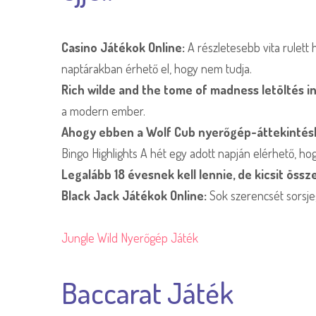
Casino Játékok Online:
A részletesebb vita rulett 
naptárakban érhető el, hogy nem tudja.
Rich wilde and the tome of madness letöltés i
a modern ember.
Ahogy ebben a Wolf Cub nyerőgép-áttekintésbe
Bingo Highlights A hét egy adott napján elérhető, ho
Legalább 18 évesnek kell lennie, de kicsit öss
Black Jack Játékok Online:
Sok szerencsét sorsjeg
Jungle Wild Nyerőgép Játék
Baccarat Játék