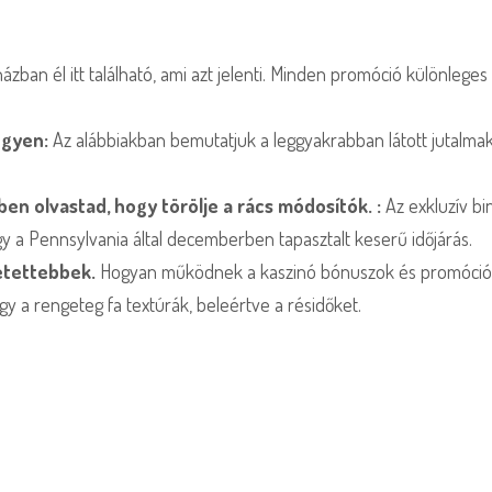
házban él itt található, ami azt jelenti. Minden promóció különleges
ngyen:
Az alábbiakban bemutatjuk a leggyakrabban látott jutalmak
n olvastad, hogy törölje a rács módosítók. :
Az exkluzív b
gy a Pennsylvania által decemberben tapasztalt keserű időjárás.
zetettebbek.
Hogyan működnek a kaszinó bónuszok és promóció
y a rengeteg fa textúrák, beleértve a résidőket.