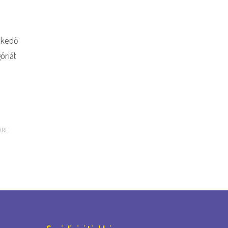
skedő
óriát
ARE