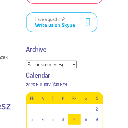
Have a question?
Write us on Skype
Archive
nzek.
Archive
Calendar
2026 M. RUGPJŪČIO MĖN.
PR
A
T
K
PN
Š
S
ész
1
2
3
4
5
6
7
8
9