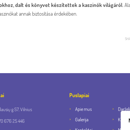
khoz, dalt és könyvet készítettek a kaszinók világáról.
Al
kaszinókat annak biztosítása érdekében.
SH
ai
Puslapiai
Apie mus
Daržel
ausių g.57, Vilnius
Galerija
Kainos
70 676 25 446