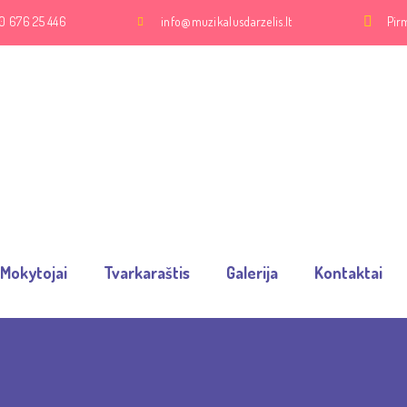
0 676 25 446
info@muzikalusdarzelis.lt
Pir
Mokytojai
Tvarkaraštis
Galerija
Kontaktai