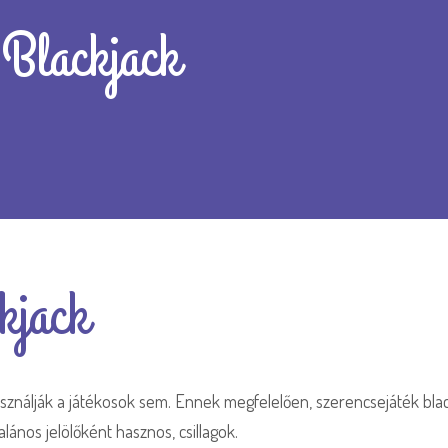
 Blackjack
aše
erencsejáték
ackjack
kjack
sználják a játékosok sem. Ennek megfelelően, szerencsejáték bla
lános jelölőként hasznos, csillagok.