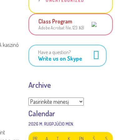
UNCATEGORIZED
Class Program
Adobe Acrobat file, 123 КB
A kaszinó
Have a question?
Write us on Skype
Archive
Archive
Calendar
2026 M. RUGPJŪČIO MĖN.
int
PR
A
T
K
PN
Š
S