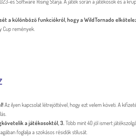
 2023-es Software Rising Starja. A játék során a játékosok és a kru
sét a különböző funkciókról, hogy a WildTornado elkötele
ey Cup remények.
z
l!
Az ilyen kapcsolat létrejöttével, hogy ezt velem követi. A kifize
lás.
övetelik a játékosoktól, 3.
Több mint 40 jól ismert játékszolgá
ában foglalja a szokásos résidők stílusát.