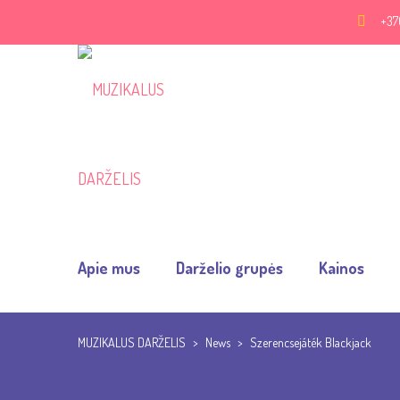
+37
Apie mus
Darželio grupės
Kainos
MUZIKALUS DARŽELIS
>
News
>
Szerencsejáték Blackjack