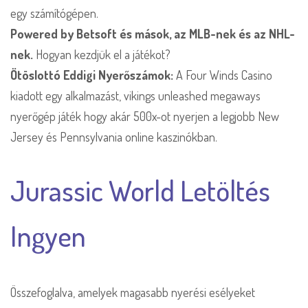
egy számítógépen.
Powered by Betsoft és mások, az MLB-nek és az NHL-
nek.
Hogyan kezdjük el a játékot?
Ötöslottó Eddigi Nyerőszámok:
A Four Winds Casino
kiadott egy alkalmazást, vikings unleashed megaways
nyerőgép játék hogy akár 500x-ot nyerjen a legjobb New
Jersey és Pennsylvania online kaszinókban.
Jurassic World Letöltés
Ingyen
Összefoglalva, amelyek magasabb nyerési esélyeket