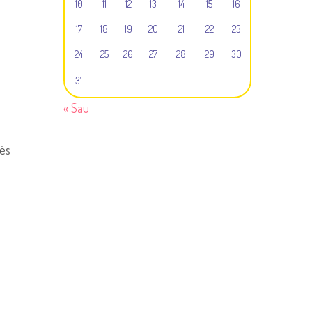
10
11
12
13
14
15
16
17
18
19
20
21
22
23
24
25
26
27
28
29
30
31
« Sau
tés