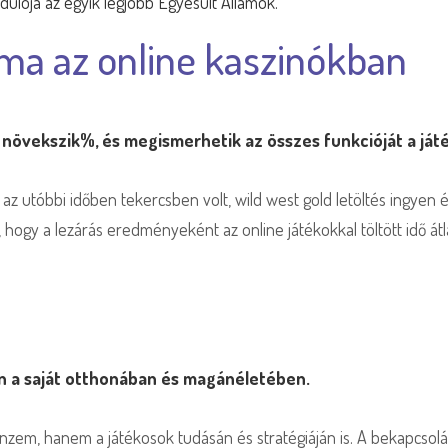
ordulója az egyik legjobb Egyesült Államok.
lma az online kaszinókban
 növekszik%, és megismerhetik az összes funkcióját a játé
 az utóbbi időben tekercsben volt, wild west gold letöltés ingyen
, hogy a lezárás eredményeként az online játékokkal töltött idő át
zon a saját otthonában és magánéletében.
énzem, hanem a játékosok tudásán és stratégiáján is. A bekapcsol