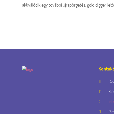
aktiválódik egy további újrapörgetés, gold digger letö
Kontakt
Rud
+3
inf
Pir