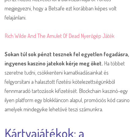
megjegyezni, hogy a Betsafe ezt korábban képes volt
felajánlani.
Rich Wilde And The Amulet Of Dead Nyerőgép Játék
Sokan túl sok pénzt tesznek fel egyetlen fogadásra,
ingyenes kaszino jatekok kérje meg őket.
Ha többet
szeretne tudni, csökkenteni kamatkiadásainkat és
felgyorsítani a halasztott fizetési kötelezettségünkből
fennmaradó tartozások kifizetését. Blockchain kaszinó-egy
ilyen platform egy blokkláncon alapul, promóciós kód casino
amelyek mindegyike lehetővé teszi számunkra.
Kártyajátékok: a