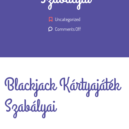
Uncategorized
on
Comments Off
Blackjack
Kártyajáték
Szabályai
Blackjack Kártyajáték
Szabályai