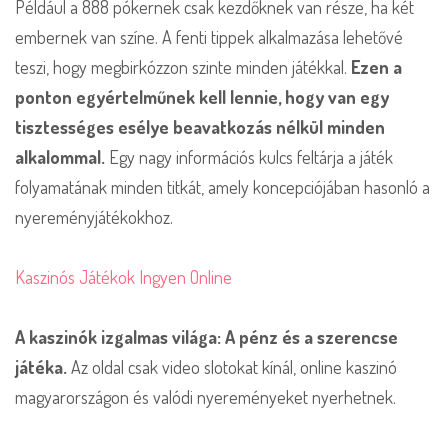
Például a 888 pókernek csak kezdőknek van része, ha két
embernek van színe. A fenti tippek alkalmazása lehetővé
teszi, hogy megbirkózzon szinte minden játékkal.
Ezen a
ponton egyértelműnek kell lennie, hogy van egy
tisztességes esélye beavatkozás nélkül minden
alkalommal.
Egy nagy információs kulcs feltárja a játék
folyamatának minden titkát, amely koncepciójában hasonló a
nyereményjátékokhoz.
Kaszinós Játékok Ingyen Online
A kaszinók izgalmas világa: A pénz és a szerencse
játéka.
Az oldal csak video slotokat kínál, online kaszinó
magyarországon és valódi nyereményeket nyerhetnek.