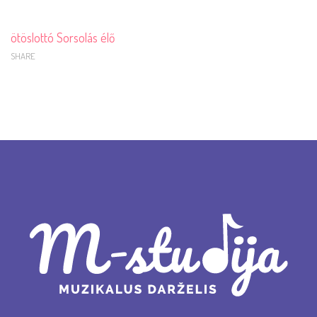
ötöslottó Sorsolás élő
SHARE