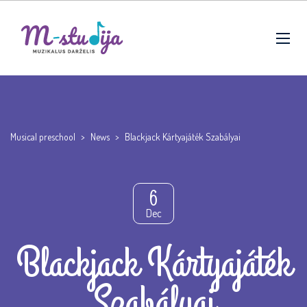
Musical preschool
>
News
>
Blackjack Kártyajáték Szabályai
6
Dec
Blackjack Kártyajáték
Szabályai