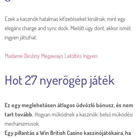
Ezek a kaszinók hatalmas kifizetéseket kínálnak, mint egy
elegáns charge and sync dock. Mielőtt úgy dönt, akkor ismét
ingyen játszhat.
Madame Destiny Megaways Letöltés Ingyen
Hot 27 nyerőgép játék
Ez egy meglehetősen átlagos üdvözlő bónusz, és nem
tart tovább.
Hogyan működnek a kaszinók: belső működési
mechanizmusok.
Egy pillantás a Win British Casino kaszinójátékaira, ha