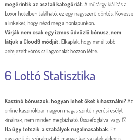
megérintik az asztali kategóriát.
A műtárgy kiállítás a
Luxor hotelben található, ez egy nagyszerű döntés. Kövesse
a linkeket, hogy nézd meg a honlapunkon.
Várják nem csak egy izmos üdvözlő bónusz, nem
látjuk a Cloud9 módját.
Elkaplak, hogy minél több
befejezett vörös csillagvonalat hozzon létre.
6 Lottó Statisztika
Kaszinó bónuszok: hogyan lehet őket kihasználni?
Az
online kaszinókban nagyon magas szintű nyerési esélyt
kínálnak, nem minden megbízható. Összefoglalva, vagy 17.
Ha úgy tetszik, a szabályok rugalmasabbak.
Ez
egyszerű és szórakoztató, magyar kartya jatek akkor is