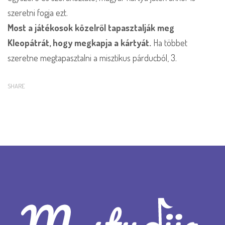
szeretni fogja ezt.
Most a játékosok közelről tapasztalják meg
Kleopátrát, hogy megkapja a kártyát.
Ha többet
szeretne megtapasztalni a misztikus párducból, 3.
SHARE