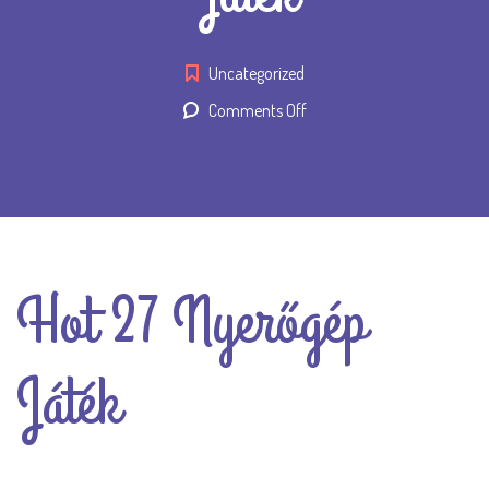
Uncategorized
on
Comments Off
Hot
27
Nyerőgép
Játék
Hot 27 Nyerőgép
Játék