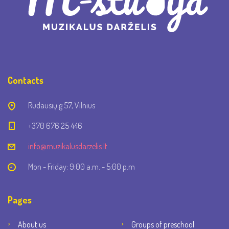
Contacts
Rudausių g.57, Vilnius
+370 676 25 446
info@muzikalusdarzelis.lt
Mon - Friday: 9:00 a.m. - 5:00 p.m
Pages
About us
Groups of preschool