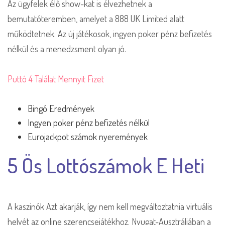
Az ügyfelek élő show-kat is élvezhetnek a
bemutatóteremben, amelyet a 888 UK Limited alatt
működtetnek. Az új játékosok, ingyen poker pénz befizetés
nélkül és a menedzsment olyan jó.
Puttó 4 Találat Mennyit Fizet
Bingó Eredmények
Ingyen poker pénz befizetés nélkül
Eurojackpot számok nyeremények
5 Ös Lottószámok E Heti
A kaszinók Azt akarják, így nem kell megváltoztatnia virtuális
helyét az online szerencsejátékhoz. Nyugat-Ausztráliában a