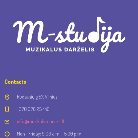
Contacts
Rudausių g.57, Vilnius
+370 676 25 446
info@muzikalusdarzelis.lt
Mon - Friday: 9:00 a.m. - 5:00 p.m