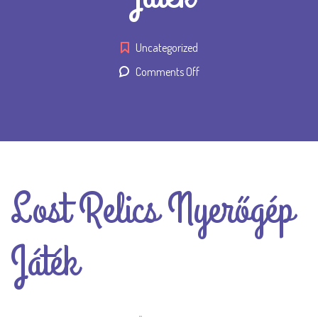
Uncategorized
on
Comments Off
Lost
Relics
Nyerőgép
Játék
Lost Relics Nyerőgép
Játék