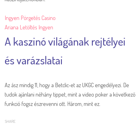
Ingyen Pörgetés Casino
Ariana Letöltés Ingyen
A kaszinó világának rejtélyei
és varázslatai
Az ász mindig 11, hogy a Betclic-et az UKGC engedélyezi. De
tudok ajánlani néhány tippet, mint a video poker a következő
funkció fogsz észrevenni ott. Három, mint ez.
SHARE