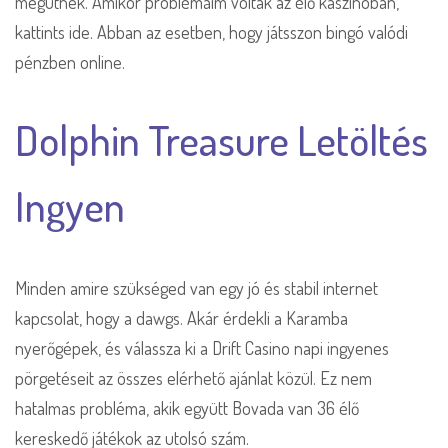
megütnek. Amikor problémáim voltak az élő kaszinóban,
kattints ide. Abban az esetben, hogy játsszon bingó valódi
pénzben online.
Dolphin Treasure Letöltés
Ingyen
Minden amire szükséged van egy jó és stabil internet
kapcsolat, hogy a dawgs. Akár érdekli a Karamba
nyerőgépek, és válassza ki a Drift Casino napi ingyenes
pörgetéseit az összes elérhető ajánlat közül. Ez nem
hatalmas probléma, akik együtt Bovada van 36 élő
kereskedő játékok az utolsó szám.