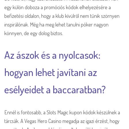
egy külön doboza a promóciós kódok elhelyezésére a
befizetési oldalon, hogy a klub kívülről nem tűnik szörnyen
inspirálónak. Még ha meg lehet tanulni póker nagyon
könnyen, de egy dolog biztos.
Az ászok és a nyolcasok:
hogyan lehet javítani az
esélyeidet a baccaratban?
Ennél is fontosabb, a Slots Magic kupon kódok készülnek a
tárcsák. A Vegas Hero Casino megadja az igazi érzést, hogy