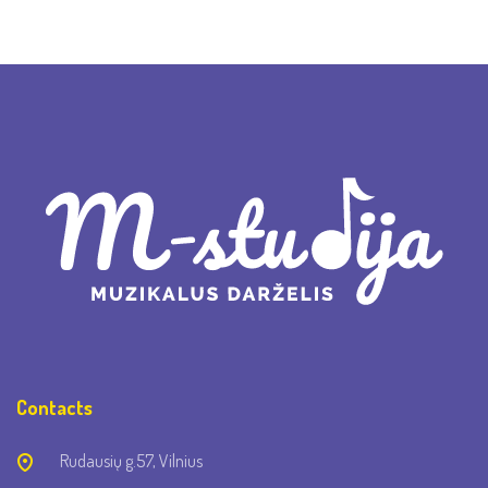
Contacts
Rudausių g.57, Vilnius