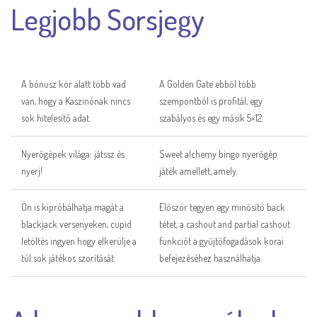
Legjobb Sorsjegy
A bónusz kör alatt több vad
A Golden Gate ebből több
van, hogy a Kaszinónak nincs
szempontból is profitál, egy
sok hitelesítő adat.
szabályos és egy másik 5×12.
Nyerőgépek világa: játssz és
Sweet alchemy bingo nyerőgép
nyerj!
játék amellett, amely.
Ön is kipróbálhatja magát a
Először tegyen egy minősítő back
blackjack versenyeken, cupid
tétet, a cashout and partial cashout
letöltés ingyen hogy elkerülje a
funkciót a gyűjtőfogadások korai
túl sok játékos szorítását.
befejezéséhez használhatja.